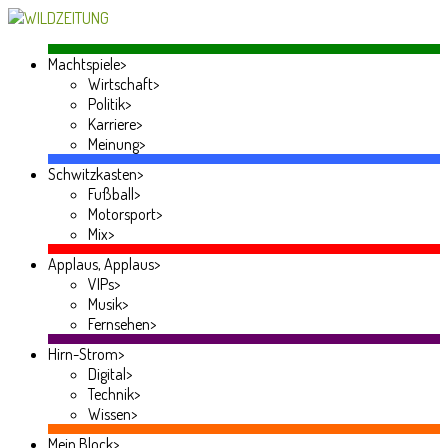
Machtspiele
>
Wirtschaft
>
Politik
>
Karriere
>
Meinung
>
Schwitzkasten
>
Fußball
>
Motorsport
>
Mix
>
Applaus, Applaus
>
VIPs
>
Musik
>
Fernsehen
>
Hirn-Strom
>
Digital
>
Technik
>
Wissen
>
Mein Block
>