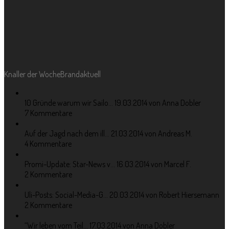
Knaller der Woche
Brandaktuell
10 Gründe warum wir Sailo...
19.03.2014 von Anna Dobler
7 Kommentare
Auf der Jagd nach dem ill...
21.03.2014 von Andreas M.
4 Kommentare
Promi-Update: Star-News v...
16.03.2014 von Marcel F.
2 Kommentare
Uli-Posts: Social-Media-G...
20.03.2014 von Robert Hiersemann
2 Kommentare
“Wir leben vom Teil...
17.03.2014 von Anna Dobler