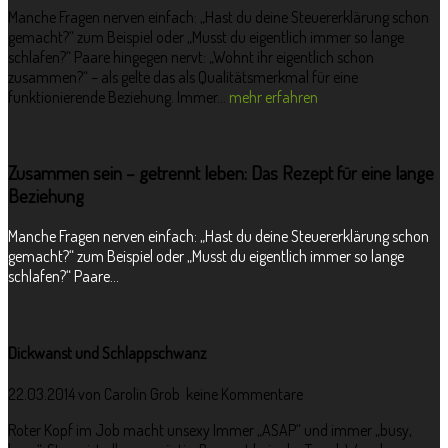
Manche Fragen nerven einfach: „Hast du deine Steuererklärung schon
gemacht?“ zum Beispiel oder „Musst du eigentlich immer so lange
schlafen?“ Paare hingegen nervt: „Wohnt ihr eigentlich schon
zusammen?“ – als gelte das als Qualitätsmerkmal für eine
funktionierende Beziehung. Immer...
mehr erfahren
Zusammen sein – getrennt leben: Das Rezept für eine lange
Beziehung
Manche Fragen nerven einfach: „Hast du deine Steuererklärung schon
gemacht?“ zum Beispiel oder „Musst du eigentlich immer so lange
schlafen?“ Paare...
Dickwanst und Schlappschwanz
22.03.2014 von
Carolin Grob
keine Kommentare
Roter Kopf im Job macht unsexy Immer „ASAP“ und immer „busy,