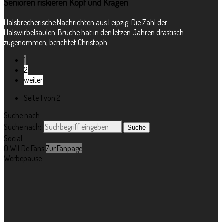
Senioren riskieren Kopf und Kragen
Halsbrecherische Nachrichten aus Leipzig: Die Zahl der
Halswirbelsäulen-Brüche hat in den letzen Jahren drastisch
zugenommen, berichtet Christoph...
1
2
weiter
Seite 1 von 2
Suche nach
Suche nach:
Social
0
WILDe Fans
Zur Fanpage
Werbepause