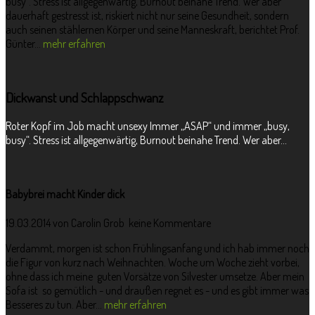
busy“. Stress ist allgegenwärtig, Burnout beinahe Trend. Wer aber
dauerhaft gestresst ist, riskiert nicht nur seine Gesundheit, sondern
auch seinen stählernen Körper und seine Manneskraft, berichtet Prof.
Günter...
mehr erfahren
Dickwanst und Schlappschwanz
Roter Kopf im Job macht unsexy Immer „ASAP“ und immer „busy,
busy“. Stress ist allgegenwärtig, Burnout beinahe Trend. Wer aber...
Babybrei macht Kinder dick
19.03.2014 von
Carolin Grob
keine Kommentare
Verdammt, morgen ist schon Frühlingsanfang und ich hab immer noch
die Figur von kurz nach Weihnachten. Woche um Woche zieht vorbei,
ohne dass ich meine guten Vorsätze von Silvester umsetze. Aber mein
Sofa ist so gemütlich - und draußen regnet es - und es gibt immer was
Besseres zu tun. Aber...
mehr erfahren