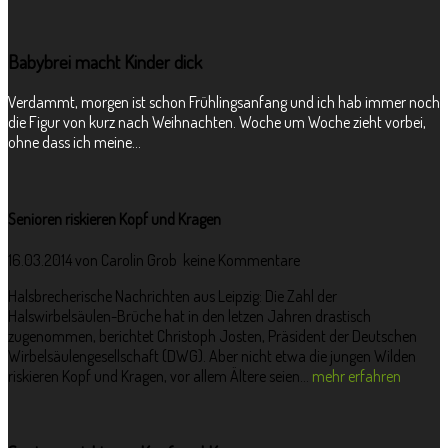
Babybrei macht Kinder dick
Verdammt, morgen ist schon Frühlingsanfang und ich hab immer noch
die Figur von kurz nach Weihnachten. Woche um Woche zieht vorbei,
ohne dass ich meine...
Senioren riskieren Kopf und Kragen
16.03.2014 von
Carolin Grob
keine Kommentare
Halsbrecherische Nachrichten aus Leipzig: Die Zahl der
Halswirbelsäulen-Brüche hat in den letzen Jahren drastisch
zugenommen, berichtet Christoph Josten, Präsident der Deutschen
Wirbelsäulengesellschaft (DWG). Aber nicht etwa die jungen Wilden
riskieren Kopf und Kragen, vor allem Ältere seien...
mehr erfahren