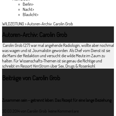
Berlin
>
Nacht
>
Blaulicht
>
WILDZEITUNG
>
Autoren-Archiv: Carolin Grob
Autoren-Archiv: Carolin Grob
Carolin Grob (27) war mal angehende Radiologin, wollte aber nochmal
was wagen und ist Journalistin geworden. Als Chef vom Dienst ist sie
die Mami der Redaktion und versucht die wilde Meute im Zaum zu
halten. Für Wissenschafts-Themen ist sie genau die Richtige und
schreibt im Ressort HirnStrom über Sex, Drugs & Rosenkohl.
Beiträge von Carolin Grob
Zusammen sein – getrennt leben: Das Rezept für eine lange Beziehung
30.03.2014 von
Carolin Grob
keine Kommentare