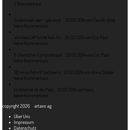
2 Kommentare
Zusammen sein – getrennt ...
30.03.2014 von Carolin Grob
keine Kommentare
Windows XP findet kein En...
26.03.2014 von Eric Paul
keine Kommentare
6. Deutscher Computerspie...
26.03.2014 von Eric Paul
keine Kommentare
SO muss Tatort! Sachsen s...
23.03.2014 von Anna Dobler
keine Kommentare
Im Internet ist die Poliz...
23.03.2014 von hans
keine Kommentare
copyright 2026 artaxo ag
Über Uns
Impressum
Datenschutz