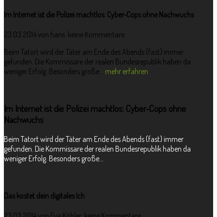
Im Internet ist die Polizei machtlos: Cyber-Cops ohne Nachwuchs
23.03.2014 von
hans
keine Kommentare
Beim Tatort wird der Täter am Ende des Abends (fast) immer
gefunden. Die Kommissare der realen Bundesrepublik haben da
weniger Erfolg. Besonders große...
mehr erfahren
Im Internet ist die Polizei machtlos: Cyber-Cops ohne
Nachwuchs
Beim Tatort wird der Täter am Ende des Abends (fast) immer
gefunden. Die Kommissare der realen Bundesrepublik haben da
weniger Erfolg. Besonders große...
Das kostet dein digitales Ich
23.03.2014 von
Eva Köhler
keine Kommentare