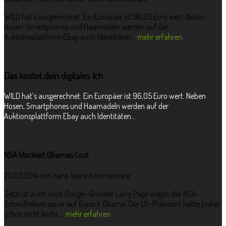
WILD hat’s ausgerechnet: Ein Europäer ist 96,05 Euro wert. Neben
Hosen, Smartphones und Haarnadeln werden auf der
Auktionsplattform Ebay auch Identitäten...
mehr erfahren
Das kostet dein digitales Ich
WILD hat’s ausgerechnet: Ein Europäer ist 96,05 Euro wert. Neben
Hosen, Smartphones und Haarnadeln werden auf der
Auktionsplattform Ebay auch Identitäten...
NSA blockiert Obamas Cool
20.03.2014 von
hans
keine Kommentare
Jetzt ist auch noch Google-Gründer Larry Page wegen der NSA-
Schnüffeleien sauer auf Barack Obama. Der US-Präsident hatte bisher
schon nicht leicht,...
mehr erfahren