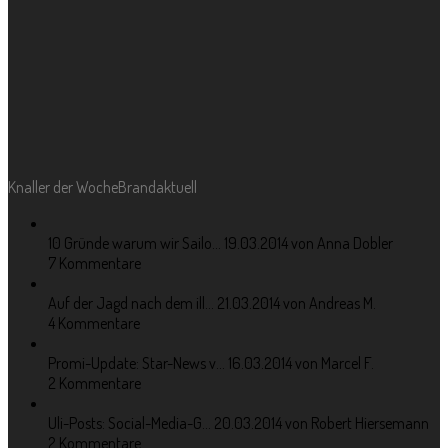
Knaller der Woche
Brandaktuell
10 Gründe warum wir Sailo...
19.03.2014 von Anna Dobler
7 Kommentare
Auf der Jagd nach dem ill...
21.03.2014 von Andreas M.
4 Kommentare
Promi-Update: Star-News v...
16.03.2014 von Marcel F.
2 Kommentare
Uli-Posts: Social-Media-G...
20.03.2014 von Robert Hiersemann
2 Kommentare