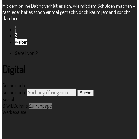
Mit dem online Dating verhält es sich, wie mit dem Schulden machen –
fast jeder hat es schon einmal gemacht, doch kaum jemand spricht
darüber....
1
2
weiter
Seite 1 von 2
Digital
Suche nach
Suche nach:
Social
0
WILDe Fans
Zur Fanpage
Werbepause