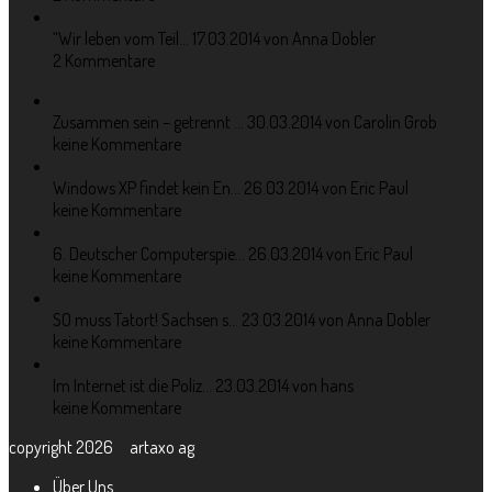
“Wir leben vom Teil...
17.03.2014 von Anna Dobler
2 Kommentare
Zusammen sein – getrennt ...
30.03.2014 von Carolin Grob
keine Kommentare
Windows XP findet kein En...
26.03.2014 von Eric Paul
keine Kommentare
6. Deutscher Computerspie...
26.03.2014 von Eric Paul
keine Kommentare
SO muss Tatort! Sachsen s...
23.03.2014 von Anna Dobler
keine Kommentare
Im Internet ist die Poliz...
23.03.2014 von hans
keine Kommentare
copyright 2026 artaxo ag
Über Uns