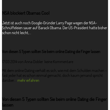
NSA blockiert Obamas Cool
Jetzt ist auch noch Google-Gründer Larry Page wegen der NSA-
Schnüffeleien sauer auf Barack Obama. Der US-Präsident hatte bisher
schon nicht leicht,...
Von diesen 5 Typen sollten Sie beim online Dating die Finger lassen
17.03.2014 von
Anna Dobler
keine Kommentare
Mit dem online Dating verhält es sich, wie mit dem Schulden machen –
fast jeder hat es schon einmal gemacht, doch kaum jemand spricht
darüber....
mehr erfahren
Von diesen 5 Typen sollten Sie beim online Dating die Finger
lassen