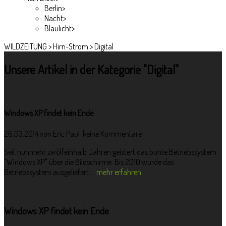
Berlin
>
Nacht
>
Blaulicht
>
WILDZEITUNG
>
Hirn-Strom
>
Digital
Unsere Artikel in der Kategorie "Digital"
Windows XP findet kein Ende
26.03.2014 von
Eric Paul
keine Kommentare
Seit nunmehr zwölfeinhalb Jahren geistert das bunte Betriebssystem
"Windows XP" über die Bildschirme. Bis 2010 wurde das
Betriebssystem ausgeliefert....
mehr erfahren
Windows XP findet kein Ende