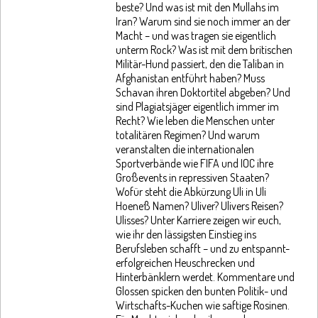
beste? Und was ist mit den Mullahs im
Iran? Warum sind sie noch immer an der
Macht – und was tragen sie eigentlich
unterm Rock? Was ist mit dem britischen
Militär-Hund passiert, den die Taliban in
Afghanistan entführt haben? Muss
Schavan ihren Doktortitel abgeben? Und
sind Plagiatsjäger eigentlich immer im
Recht? Wie leben die Menschen unter
totalitären Regimen? Und warum
veranstalten die internationalen
Sportverbände wie FIFA und IOC ihre
Großevents in repressiven Staaten?
Wofür steht die Abkürzung Uli in Uli
Hoeneß Namen? Uliver? Ulivers Reisen?
Ulisses? Unter Karriere zeigen wir euch,
wie ihr den lässigsten Einstieg ins
Berufsleben schafft – und zu entspannt-
erfolgreichen Heuschrecken und
Hinterbänklern werdet. Kommentare und
Glossen spicken den bunten Politik- und
Wirtschafts-Kuchen wie saftige Rosinen.