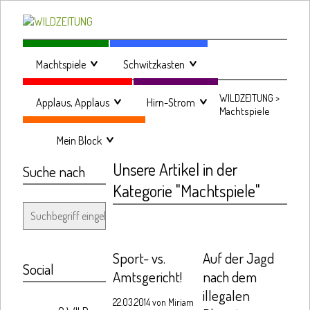
Machtspiele
Schwitzkasten
>
>
WILDZEITUNG
>
Applaus, Applaus
Hirn-Strom
>
>
Machtspiele
Mein Block
>
Unsere Artikel in der
Suche nach
Kategorie "Machtspiele"
Sport- vs.
Auf der Jagd
Social
Amtsgericht!
nach dem
illegalen
22.03.2014 von
Miriam