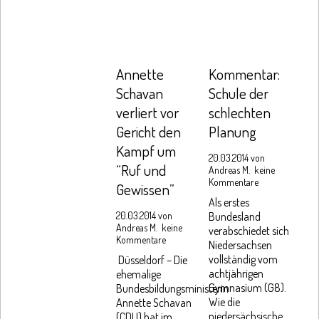
Annette
Kommentar:
Schavan
Schule der
verliert vor
schlechten
Gericht den
Planung
Kampf um
20.03.2014 von
“Ruf und
Andreas M.
keine
Kommentare
Gewissen”
Als erstes
20.03.2014 von
Bundesland
Andreas M.
keine
verabschiedet sich
Kommentare
Niedersachsen
vollständig vom
Düsseldorf – Die
achtjährigen
ehemalige
Gymnasium (G8).
Bundesbildungsministerin
Wie die
Annette Schavan
niedersächsische
(CDU) hat im