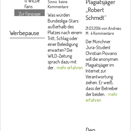
0
WILDe
Plagiatsjäger
Sinno
keine
Fans
Kommentare
„Robert
Zur Fanpage
Was würden
Schmidt“
Bundesliga-Stars
außerhalb des
21.03.2014 von
Andreas
Werbepause
Platzes nach einem
M.
4 Kommentare
Tritt, Schlag oder
Der Münchner
einer Beleidigung
Jura-Student
erwarten? Die
Christian Piovano
WILD-Zeitung
will die anonymen
sprach dazu mit
Plagiatsjäger im
der...
mehr erfahren
Internet zur
Verantwortung
ziehen. Er weiß,
dass der Betreiber
der beiden...
mehr
erfahren
Den