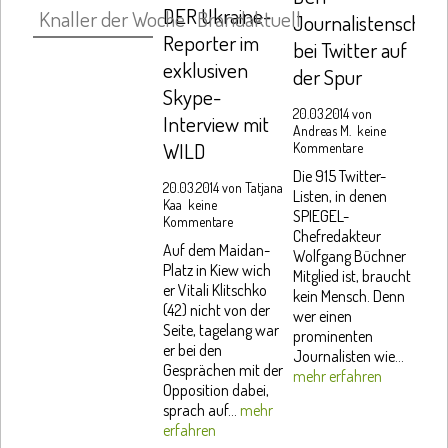
DER Ukraine-
Knaller der Woche
Brandaktuell
Journalistenschüle
Reporter im
bei Twitter auf
exklusiven
der Spur
Skype-
20.03.2014 von
Interview mit
Andreas M.
keine
WILD
Kommentare
Die 915 Twitter-
20.03.2014 von
Tatjana
Listen, in denen
Kaa
keine
SPIEGEL-
Kommentare
Chefredakteur
Auf dem Maidan-
Wolfgang Büchner
Platz in Kiew wich
Mitglied ist, braucht
er Vitali Klitschko
kein Mensch. Denn
(42) nicht von der
wer einen
Seite, tagelang war
prominenten
er bei den
Journalisten wie...
Gesprächen mit der
mehr erfahren
Opposition dabei,
sprach auf...
mehr
erfahren