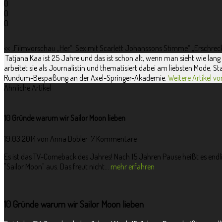
0
0
0
<<
„Filmvorschau „Her“: Sex mit Scarlett Johanssons Stimme“
„Erschrec
Tatjana Kaa ist 25 Jahre und das ist schon alt, wenn man sieht wie lang 
arbeitet sie als Journalistin und thematisiert dabei am liebsten Mode, S
Rundum-Bespaßung an der Axel-Springer-Akademie.
Weitere Artikel v
Ähnliche Artikel
10 Gründe warum wir Sailor Moon lieben
19.03.2014 von
Anna Dobler
7 Kommentare
Es ist das TV-Comeback des Jahres! Nach 15 Jahren Pause heißt es endli
"Sailor Moon" aus. Das freut nicht...
mehr erfahren
10 Gründe warum wir Sailor Moon lieben