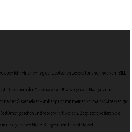
ne auch ich mir einen Tag der Deutschen Lesekultur und finde vom BILD-
75 000 Besuchern der Messe seien 31 000 wegen des Manga-Comic-
 ich mir einen Superhelden-Umhang um mit meiner Normalo-Kutte weniger
 Kostümen gesehen und fotografiert werden. Begeistert posieren die
mich in den typischen Mond-Kriegerinnen-Posen! Klasse!