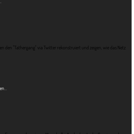
.
en den "Tathergang" via Twitter rekonstruiert und zeigen, wie das Netz
n...