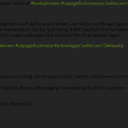
parkassen-Automat!
#kontoplündern
#LeipzigerBuchmesse
pic.twitter.com
age mich durch die Masse aus Familien, Journalisten und Manga-Figuren z
lich erschiene Buch “Der Kai” (jmb-Verlag, 9,90€), das BILD-Chef Kai Diek
(42) unseren vollbärtigen Chef aufs Korn! Mein Must-Have des Tages!
iekmann
#LeipzigerBuchmesse
#jmbverlag
pic.twitter.com/3ekteaaiUp
ingeschäumt und legt sich entspannt zurück… Herrlich – doch bei mir komm
 Ob Krimi, Roman, Gehirnjogging-Trainer oder als Buch für Erwachsene –
s 12. Oktober 2014.