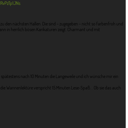
/RvPzTp1JNs
u den nächsten Hallen. Die sind – zugegeben – nicht so farbenfroh und
mann in herrlich bösen Karikaturen zeigt. Charmant und mit
t spätestens nach 10 Minuten die Langeweile und ich wünsche mir ein
 die Wannenlektüre verspricht 15 Minuten Lese-Spaß… Ob sie das auch