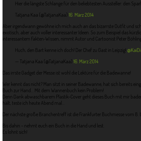
Hier die längste Schlange für den beliebtesten Aussteller: den S
Tatjana Kaa (@TatjanaKaa)
16. März 2014
Aber irgendwann gewöhne ich mich auch an das bizarrste Outfit und schl
exotisch, aber auch voller interessanter Ideen. So zum Beispiel das kürz
interessantem Fakten-Wissen, nimmt Autor und Cartoonist Peter Böhling 
Huch, den Bart kenne ich doch! Der Chef zu Gast in Leipzig!
@KaiD
— Tatjana Kaa (@TatjanaKaa)
16. März 2014
Das irrste Gadget der Messe ist wohl die Lektüre für die Badewanne!
Wer kennt das nicht? Man sitzt in seiner Badewanne, hat sich bereits e
Buch zur Hand… Mit dem Wannenbuch kein Problem!
Denn Dank abwaschbarem Plastik-Cover geht dieses Buch mit mir baden!
hält, teste ich heute Abend mal…
Der nächste große Branchentreff ist die Frankfurter Buchmesse vom 8. bi
Bis dahin – nehmt euch ein Buch in die Hand und lest.
Es lohnt sich!