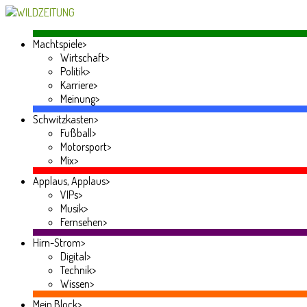
Machtspiele
>
Wirtschaft
>
Politik
>
Karriere
>
Meinung
>
Schwitzkasten
>
Fußball
>
Motorsport
>
Mix
>
Applaus, Applaus
>
VIPs
>
Musik
>
Fernsehen
>
Hirn-Strom
>
Digital
>
Technik
>
Wissen
>
Mein Block
>