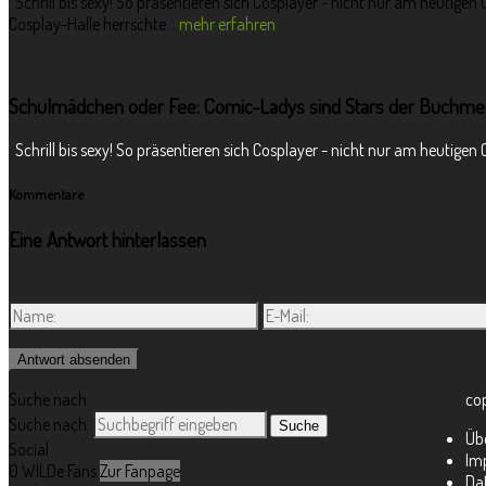
Schrill bis sexy! So präsentieren sich Cosplayer - nicht nur am heutige
Cosplay-Halle herrschte...
mehr erfahren
Schulmädchen oder Fee: Comic-Ladys sind Stars der Buchm
Schrill bis sexy! So präsentieren sich Cosplayer - nicht nur am heutigen
Kommentare
Eine Antwort hinterlassen
Suche nach
co
Suche nach:
Üb
Social
Im
0
WILDe Fans
Zur Fanpage
Da