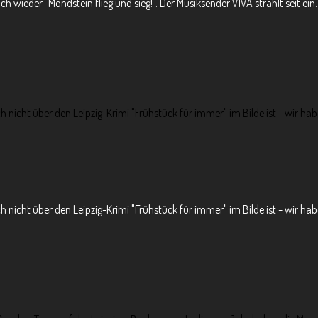
wieder "Mondstein flieg und sieg!". Der Musiksender VIVA strahlt seit ein..
h nicht über den Leipzig-Krimi "Frühstück für immer" im Bilde ist - wir hab
 nicht über den Leipzig-Krimi "Frühstück für immer" im Bilde ist - wir habe