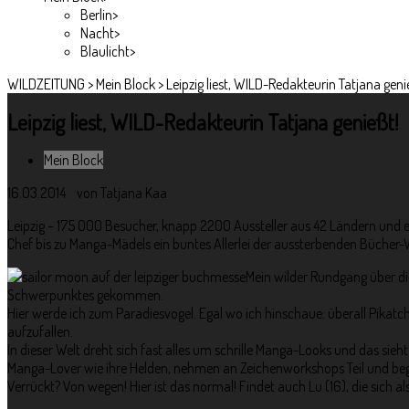
Berlin
>
Nacht
>
Blaulicht
>
WILDZEITUNG
>
Mein Block
>
Leipzig liest, WILD-Redakteurin Tatjana geni
Leipzig liest, WILD-Redakteurin Tatjana genießt!
Mein Block
16.03.2014 von
Tatjana Kaa
Leipzig – 175 000 Besucher, knapp 2200 Aussteller aus 42 Ländern und 
Chef bis zu Manga-Mädels ein buntes Allerlei der aussterbenden Bücher-W
Mein wilder Rundgang über d
Schwerpunktes gekommen.
Hier werde ich zum Paradiesvogel. Egal wo ich hinschaue: überall Pika
aufzufallen.
In dieser Welt dreht sich fast alles um schrille Manga-Looks und das s
Manga-Lover wie ihre Helden, nehmen an Zeichenworkshops Teil und be
Verrückt? Von wegen! Hier ist das normal! Findet auch Lu (16), die sich al