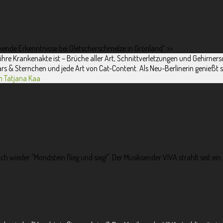
kende Erkenntnisse bei Gletscherschmelze in Grönland“
>>
ihre Krankenakte ist – Brüche aller Art, Schnittverletzungen und Gehirners
tars & Sternchen und jede Art von Cat-Content. Als Neu-Berlinerin genießt
on Tatjana Kaa
ch wieder "Mondstein flieg und sieg!". Der Musiksender VIVA strahlt seit 