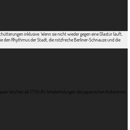
chütterungen inklusive. Wenn sie nicht wieder gegen eine Glastür läuft,
 sie den Rhythmus der Stadt, die rotzfreche Berliner-Schnauze und die
ein paar Wochen ab 17.35 Uhr Wiederholungen des japanischen Kultanimes