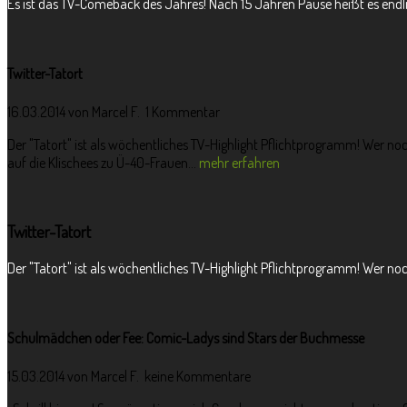
Es ist das TV-Comeback des Jahres! Nach 15 Jahren Pause heißt es endlich 
Twitter-Tatort
16.03.2014 von
Marcel F.
1 Kommentar
Der "Tatort" ist als wöchentliches TV-Highlight Pflichtprogramm! Wer noc
auf die Klischees zu Ü-40-Frauen...
mehr erfahren
Twitter-Tatort
Der "Tatort" ist als wöchentliches TV-Highlight Pflichtprogramm! Wer noch
Schulmädchen oder Fee: Comic-Ladys sind Stars der Buchmesse
15.03.2014 von
Marcel F.
keine Kommentare