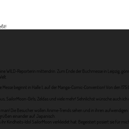
eßt!
eine WILD-Reporterin mittendrin. Zum Ende der Buchmesse in Leipzig, gön
elt.
ie Messe beginnt in Halle 1, auf der Manga-Comic-Convention! Von den 1
tchus, SailorMoon-Girls, Zeldas und viele mehr! Sehnlichst wünsche auch
ieht man! Die Besucher wollen Anime-Trends sehen und in ihren aufwendigen
grüßen einander auf Japanisch.
s ihr Kindheits-Idol SailorMoon verkleidet hat. Begeistert posiert sie für 